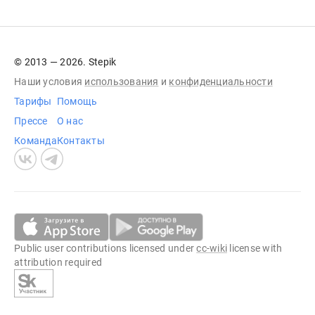
© 2013 — 2026. Stepik
Наши условия
использования
и
конфиденциальности
Тарифы
Помощь
Прессе
О нас
Команда
Контакты
Public user contributions licensed under
cc-wiki
license with
attribution required