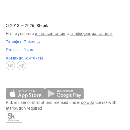
© 2013 — 2026. Stepik
Наши условия
использования
и
конфиденциальности
Тарифы
Помощь
Прессе
О нас
Команда
Контакты
Public user contributions licensed under
cc-wiki
license with
attribution required