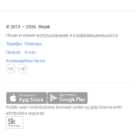
© 2013 — 2026. Stepik
Наши условия
использования
и
конфиденциальности
Тарифы
Помощь
Прессе
О нас
Команда
Контакты
Public user contributions licensed under
cc-wiki
license with
attribution required