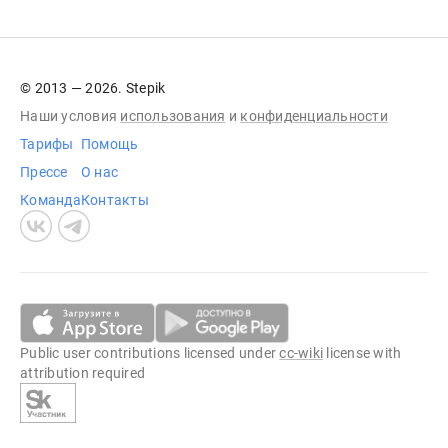
© 2013 — 2026. Stepik
Наши условия
использования
и
конфиденциальности
Тарифы
Помощь
Прессе
О нас
Команда
Контакты
Public user contributions licensed under
cc-wiki
license with
attribution required