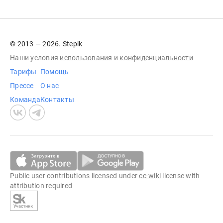
© 2013 — 2026. Stepik
Наши условия
использования
и
конфиденциальности
Тарифы
Помощь
Прессе
О нас
Команда
Контакты
Public user contributions licensed under
cc-wiki
license with
attribution required