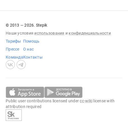
© 2013 — 2026. Stepik
Наши условия
использования
и
конфиденциальности
Тарифы
Помощь
Прессе
О нас
Команда
Контакты
Public user contributions licensed under
cc-wiki
license with
attribution required