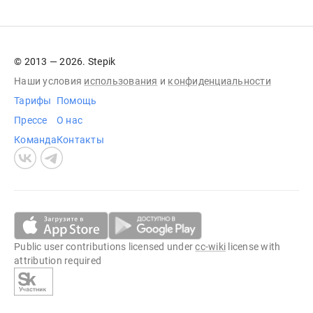
© 2013 — 2026. Stepik
Наши условия
использования
и
конфиденциальности
Тарифы
Помощь
Прессе
О нас
Команда
Контакты
Public user contributions licensed under
cc-wiki
license with
attribution required