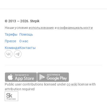
© 2013 — 2026. Stepik
Наши условия
использования
и
конфиденциальности
Тарифы
Помощь
Прессе
О нас
Команда
Контакты
Public user contributions licensed under
cc-wiki
license with
attribution required