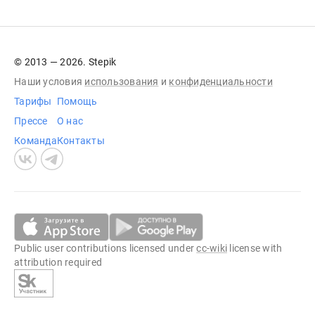
© 2013 — 2026. Stepik
Наши условия
использования
и
конфиденциальности
Тарифы
Помощь
Прессе
О нас
Команда
Контакты
Public user contributions licensed under
cc-wiki
license with
attribution required