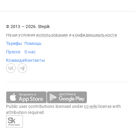
© 2013 — 2026. Stepik
Наши условия
использования
и
конфиденциальности
Тарифы
Помощь
Прессе
О нас
Команда
Контакты
Public user contributions licensed under
cc-wiki
license with
attribution required