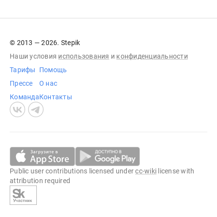
© 2013 — 2026. Stepik
Наши условия
использования
и
конфиденциальности
Тарифы
Помощь
Прессе
О нас
Команда
Контакты
Public user contributions licensed under
cc-wiki
license with
attribution required