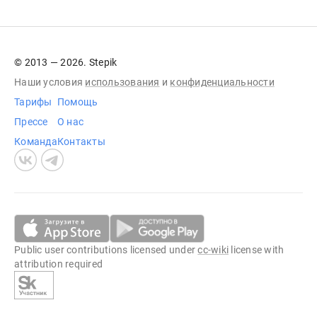
© 2013 — 2026. Stepik
Наши условия
использования
и
конфиденциальности
Тарифы
Помощь
Прессе
О нас
Команда
Контакты
Public user contributions licensed under
cc-wiki
license with
attribution required