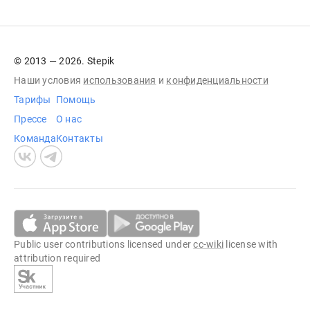
© 2013 — 2026. Stepik
Наши условия
использования
и
конфиденциальности
Тарифы
Помощь
Прессе
О нас
Команда
Контакты
Public user contributions licensed under
cc-wiki
license with
attribution required