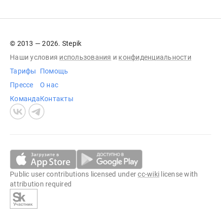
© 2013 — 2026. Stepik
Наши условия
использования
и
конфиденциальности
Тарифы
Помощь
Прессе
О нас
Команда
Контакты
Public user contributions licensed under
cc-wiki
license with
attribution required