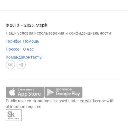
© 2013 — 2026. Stepik
Наши условия
использования
и
конфиденциальности
Тарифы
Помощь
Прессе
О нас
Команда
Контакты
Public user contributions licensed under
cc-wiki
license with
attribution required