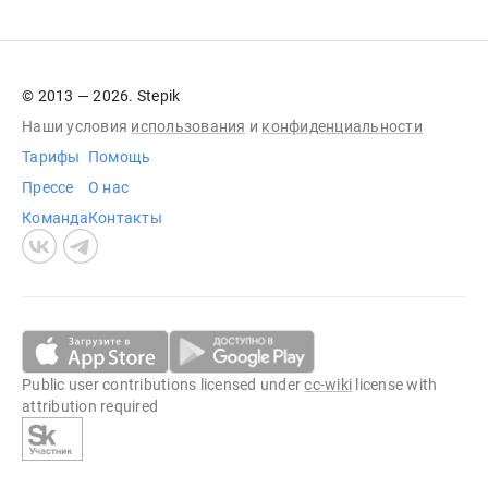
© 2013 — 2026. Stepik
Наши условия
использования
и
конфиденциальности
Тарифы
Помощь
Прессе
О нас
Команда
Контакты
Public user contributions licensed under
cc-wiki
license with
attribution required