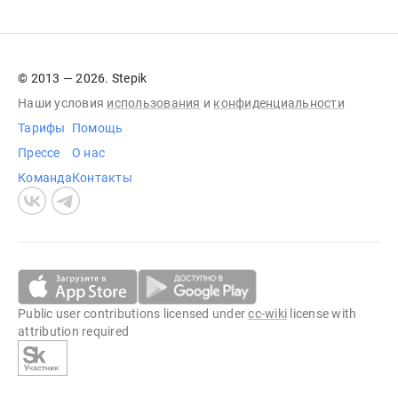
© 2013 — 2026. Stepik
Наши условия
использования
и
конфиденциальности
Тарифы
Помощь
Прессе
О нас
Команда
Контакты
Public user contributions licensed under
cc-wiki
license with
attribution required