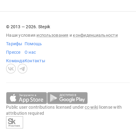
© 2013 — 2026. Stepik
Наши условия
использования
и
конфиденциальности
Тарифы
Помощь
Прессе
О нас
Команда
Контакты
Public user contributions licensed under
cc-wiki
license with
attribution required