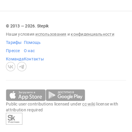
© 2013 — 2026. Stepik
Наши условия
использования
и
конфиденциальности
Тарифы
Помощь
Прессе
О нас
Команда
Контакты
Public user contributions licensed under
cc-wiki
license with
attribution required