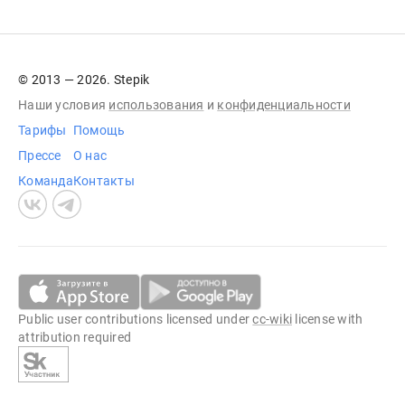
© 2013 — 2026. Stepik
Наши условия
использования
и
конфиденциальности
Тарифы
Помощь
Прессе
О нас
Команда
Контакты
Public user contributions licensed under
cc-wiki
license with
attribution required