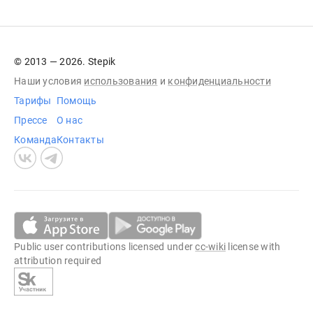
© 2013 — 2026. Stepik
Наши условия
использования
и
конфиденциальности
Тарифы
Помощь
Прессе
О нас
Команда
Контакты
Public user contributions licensed under
cc-wiki
license with
attribution required