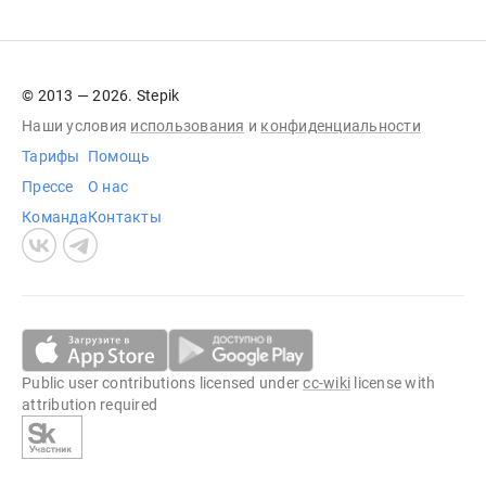
© 2013 — 2026. Stepik
Наши условия
использования
и
конфиденциальности
Тарифы
Помощь
Прессе
О нас
Команда
Контакты
Public user contributions licensed under
cc-wiki
license with
attribution required