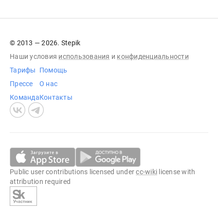
© 2013 — 2026. Stepik
Наши условия
использования
и
конфиденциальности
Тарифы
Помощь
Прессе
О нас
Команда
Контакты
Public user contributions licensed under
cc-wiki
license with
attribution required