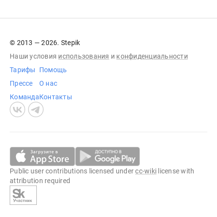
© 2013 — 2026. Stepik
Наши условия
использования
и
конфиденциальности
Тарифы
Помощь
Прессе
О нас
Команда
Контакты
Public user contributions licensed under
cc-wiki
license with
attribution required