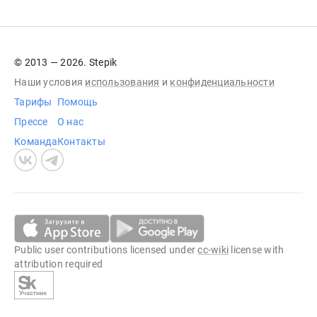
© 2013 — 2026. Stepik
Наши условия
использования
и
конфиденциальности
Тарифы
Помощь
Прессе
О нас
Команда
Контакты
Public user contributions licensed under
cc-wiki
license with
attribution required