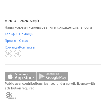
© 2013 — 2026. Stepik
Наши условия
использования
и
конфиденциальности
Тарифы
Помощь
Прессе
О нас
Команда
Контакты
Public user contributions licensed under
cc-wiki
license with
attribution required