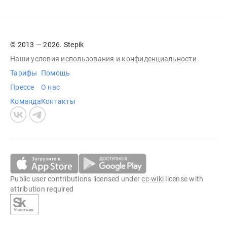
© 2013 — 2026. Stepik
Наши условия
использования
и
конфиденциальности
Тарифы
Помощь
Прессе
О нас
Команда
Контакты
Public user contributions licensed under
cc-wiki
license with
attribution required