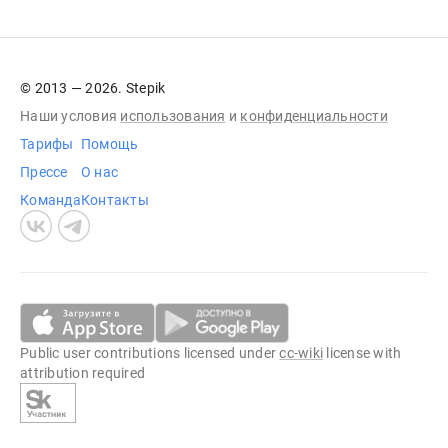
© 2013 — 2026. Stepik
Наши условия
использования
и
конфиденциальности
Тарифы
Помощь
Прессе
О нас
Команда
Контакты
Public user contributions licensed under
cc-wiki
license with
attribution required