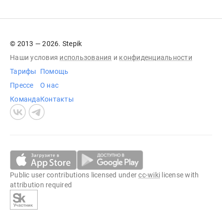
© 2013 — 2026. Stepik
Наши условия
использования
и
конфиденциальности
Тарифы
Помощь
Прессе
О нас
Команда
Контакты
Public user contributions licensed under
cc-wiki
license with
attribution required