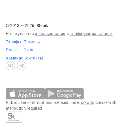
© 2013 — 2026. Stepik
Наши условия
использования
и
конфиденциальности
Тарифы
Помощь
Прессе
О нас
Команда
Контакты
Public user contributions licensed under
cc-wiki
license with
attribution required