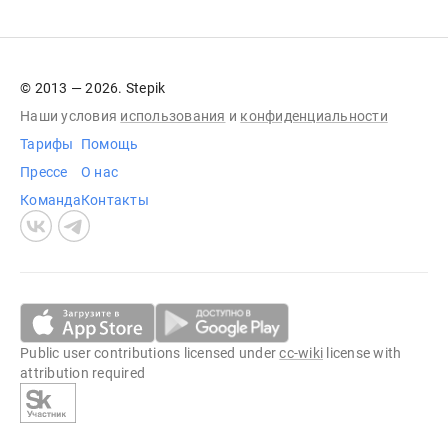
© 2013 — 2026. Stepik
Наши условия
использования
и
конфиденциальности
Тарифы
Помощь
Прессе
О нас
Команда
Контакты
Public user contributions licensed under
cc-wiki
license with
attribution required