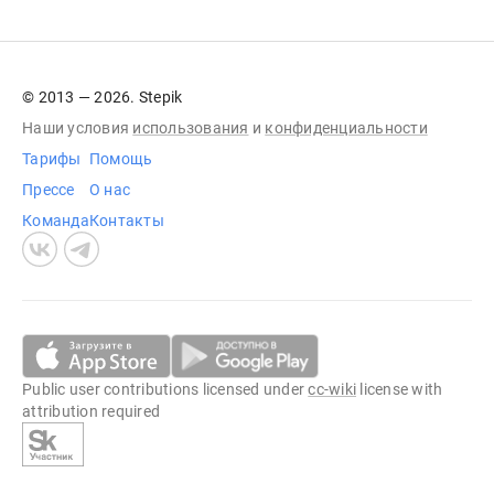
© 2013 — 2026. Stepik
Наши условия
использования
и
конфиденциальности
Тарифы
Помощь
Прессе
О нас
Команда
Контакты
Public user contributions licensed under
cc-wiki
license with
attribution required