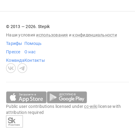
© 2013 — 2026. Stepik
Наши условия
использования
и
конфиденциальности
Тарифы
Помощь
Прессе
О нас
Команда
Контакты
Public user contributions licensed under
cc-wiki
license with
attribution required