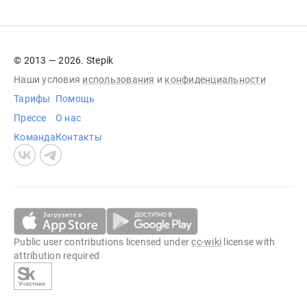
© 2013 — 2026. Stepik
Наши условия
использования
и
конфиденциальности
Тарифы
Помощь
Прессе
О нас
Команда
Контакты
Public user contributions licensed under
cc-wiki
license with
attribution required