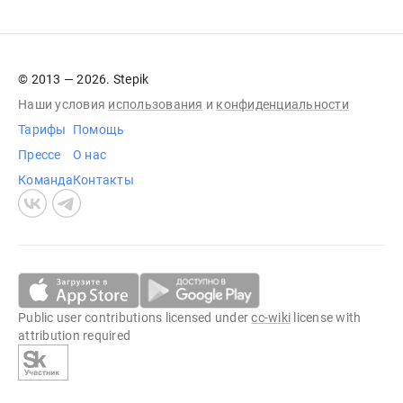
© 2013 — 2026. Stepik
Наши условия
использования
и
конфиденциальности
Тарифы
Помощь
Прессе
О нас
Команда
Контакты
Public user contributions licensed under
cc-wiki
license with
attribution required