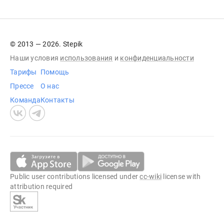
© 2013 — 2026. Stepik
Наши условия
использования
и
конфиденциальности
Тарифы
Помощь
Прессе
О нас
Команда
Контакты
Public user contributions licensed under
cc-wiki
license with
attribution required