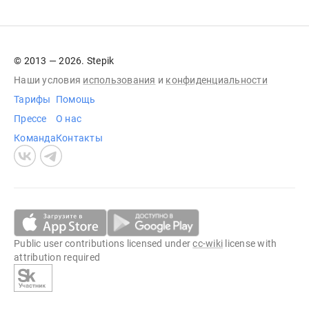
© 2013 — 2026. Stepik
Наши условия
использования
и
конфиденциальности
Тарифы
Помощь
Прессе
О нас
Команда
Контакты
Public user contributions licensed under
cc-wiki
license with
attribution required