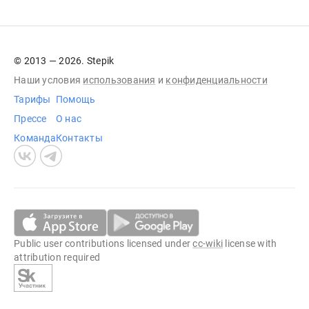
© 2013 — 2026. Stepik
Наши условия
использования
и
конфиденциальности
Тарифы
Помощь
Прессе
О нас
Команда
Контакты
Public user contributions licensed under
cc-wiki
license with
attribution required