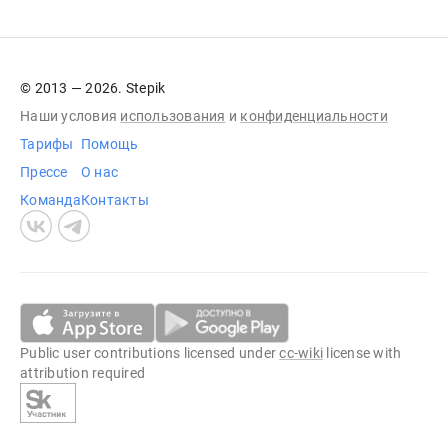
© 2013 — 2026. Stepik
Наши условия
использования
и
конфиденциальности
Тарифы
Помощь
Прессе
О нас
Команда
Контакты
Public user contributions licensed under
cc-wiki
license with
attribution required