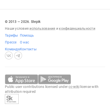
© 2013 — 2026. Stepik
Наши условия
использования
и
конфиденциальности
Тарифы
Помощь
Прессе
О нас
Команда
Контакты
Public user contributions licensed under
cc-wiki
license with
attribution required