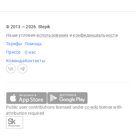
© 2013 — 2026. Stepik
Наши условия
использования
и
конфиденциальности
Тарифы
Помощь
Прессе
О нас
Команда
Контакты
Public user contributions licensed under
cc-wiki
license with
attribution required