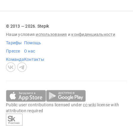
© 2013 — 2026. Stepik
Наши условия
использования
и
конфиденциальности
Тарифы
Помощь
Прессе
О нас
Команда
Контакты
Public user contributions licensed under
cc-wiki
license with
attribution required