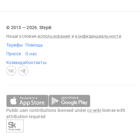
© 2013 — 2026. Stepik
Наши условия
использования
и
конфиденциальности
Тарифы
Помощь
Прессе
О нас
Команда
Контакты
Public user contributions licensed under
cc-wiki
license with
attribution required