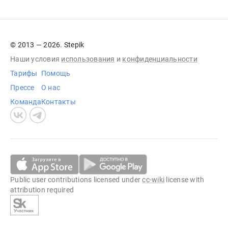
© 2013 — 2026. Stepik
Наши условия
использования
и
конфиденциальности
Тарифы
Помощь
Прессе
О нас
Команда
Контакты
Public user contributions licensed under
cc-wiki
license with
attribution required