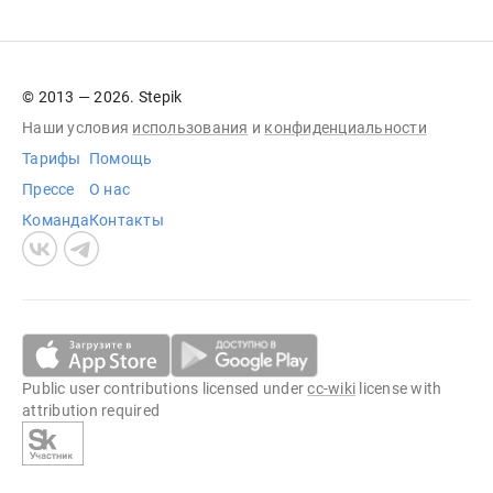
© 2013 — 2026. Stepik
Наши условия
использования
и
конфиденциальности
Тарифы
Помощь
Прессе
О нас
Команда
Контакты
Public user contributions licensed under
cc-wiki
license with
attribution required