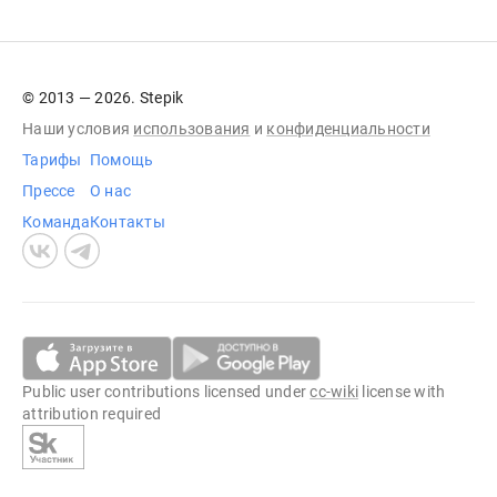
© 2013 — 2026. Stepik
Наши условия
использования
и
конфиденциальности
Тарифы
Помощь
Прессе
О нас
Команда
Контакты
Public user contributions licensed under
cc-wiki
license with
attribution required