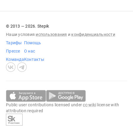
© 2013 — 2026. Stepik
Наши условия
использования
и
конфиденциальности
Тарифы
Помощь
Прессе
О нас
Команда
Контакты
Public user contributions licensed under
cc-wiki
license with
attribution required