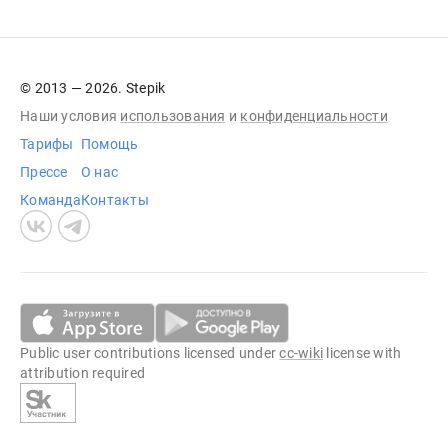
© 2013 — 2026. Stepik
Наши условия
использования
и
конфиденциальности
Тарифы
Помощь
Прессе
О нас
Команда
Контакты
Public user contributions licensed under
cc-wiki
license with
attribution required