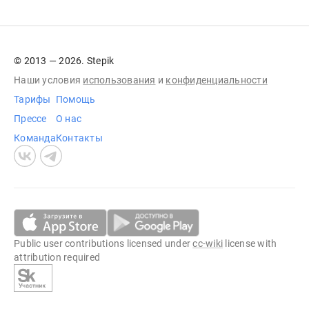
© 2013 — 2026. Stepik
Наши условия
использования
и
конфиденциальности
Тарифы
Помощь
Прессе
О нас
Команда
Контакты
Public user contributions licensed under
cc-wiki
license with
attribution required