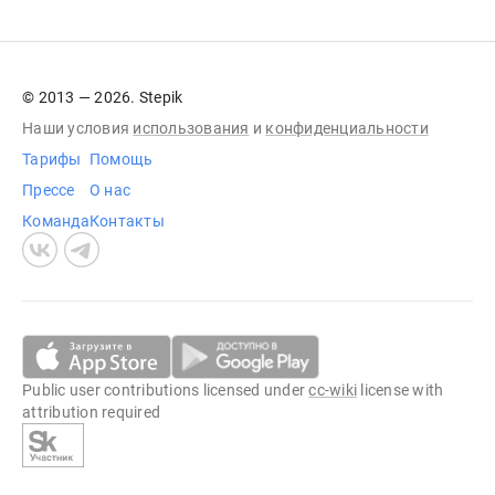
© 2013 — 2026. Stepik
Наши условия
использования
и
конфиденциальности
Тарифы
Помощь
Прессе
О нас
Команда
Контакты
Public user contributions licensed under
cc-wiki
license with
attribution required